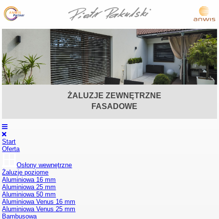
ŻALUZJE ZEWNĘTRZNE
CISZA OCHRONA KOMFORT
INTELIGENTNY DOM
MARKIZY
OSŁONY
BRAMY
OSŁONY
FASADOWE
STYL PRYWATNOŚĆ
WEWNĘTRZNE
ZEWNĘTRZNE
Start
Oferta
Osłony wewnętrzne
Żaluzje poziome
Aluminiowa 16 mm
Aluminiowa 25 mm
Aluminiowa 50 mm
Aluminiowa Venus 16 mm
Aluminiowa Venus 25 mm
Bambusowa