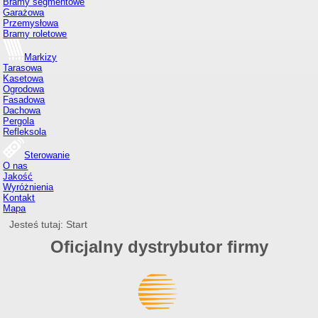
Bramy segmentowe
Garażowa
Przemysłowa
Bramy roletowe
Markizy
Tarasowa
Kasetowa
Ogrodowa
Fasadowa
Dachowa
Pergola
Refleksola
Sterowanie
O nas
Jakość
Wyróżnienia
Kontakt
Mapa
Jesteś tutaj:
Start
Oficjalny dystrybutor firmy