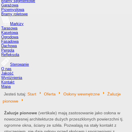
Bramy segmentowe
Garażowa
Przemysłowa
Bramy roletowe
Markizy
Tarasowa
Kasetowa
Ogrodowa
Fasadowa
Dachowa
Pergola
Refleksola
Sterowanie
O nas
Jakość
Wyróżnienia
Kontakt
Mapa
Jesteś tutaj:
Start
Oferta
Osłony wewnętrzne
Żaluzje
pionowe
Żaluzje pionowe
(vertikale) mają zastosowanie jako osłona w
nowoczesnej architekturze dużych przeszklonych powierzchni tj.
ogromne okna, ściany ze szkła. Pozwalają na stały kontakt z
otoczeniem, nie dają osłony przed słońcem i spojrzeniami z