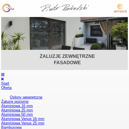
ŻALUZJE ZEWNĘTRZNE
CISZA OCHRONA KOMFORT
INTELIGENTNY DOM
MARKIZY
OSŁONY
BRAMY
OSŁONY
FASADOWE
STYL PRYWATNOŚĆ
WEWNĘTRZNE
ZEWNĘTRZNE
Start
Oferta
Osłony wewnętrzne
Żaluzje poziome
Aluminiowa 16 mm
Aluminiowa 25 mm
Aluminiowa 50 mm
Aluminiowa Venus 16 mm
Aluminiowa Venus 25 mm
Bambusowa